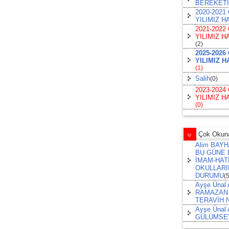
BEREKETİ
2020-202
YILIMIZ H
2021-202
YILIMIZ H
(2)
2025-202
YILIMIZ H
(1)
Salih
(0)
2023-202
YILIMIZ H
(0)
Çok Okunan
Alim BAY
BU GÜNE D
İMAM-HAT
OKULLARI
DURUMU
(
Ayşe Ünal
RAMAZAN 
TERAVİH 
Ayşe Ünal
GÜLÜMSE