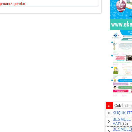
pmanız gerekir.
Çok İndirile
KÜÇÜK İT
BESMELE 
HAFİ
(12)
BESMELE