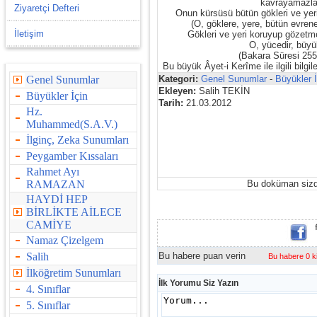
kavrayamazla
Ziyaretçi Defteri
Onun kürsüsü bütün gökleri ve yeri
(O, göklere, yere, bütün evren
İletişim
Gökleri ve yeri koruyup gözet
O, yücedir, büyü
(Bakara Süresi 255
Bu büyük Âyet-i Kerîme ile ilgili bilgile
Genel Sunumlar
Kategori:
Genel Sunumlar
-
Büyükler İ
Ekleyen:
Salih TEKİN
Büyükler İçin
Tarih:
21.03.2012
Hz.
Muhammed(S.A.V.)
İlginç, Zeka Sunumları
Peygamber Kıssaları
Rahmet Ayı
RAMAZAN
Bu doküman siz
HAYDİ HEP
BİRLİKTE AİLECE
CAMİYE
Namaz Çizelgem
Salih
Bu habere puan verin
Bu habere 0 ki
İlköğretim Sunumları
İlk Yorumu Siz Yazın
4. Sınıflar
5. Sınıflar