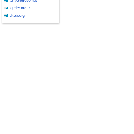
tulipandrose.net
igeder.org.tr
dkab.org