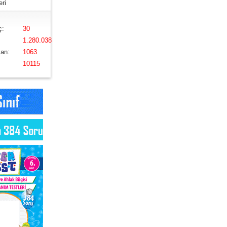
eri
ç:
30
1.280.038
an:
1063
10115