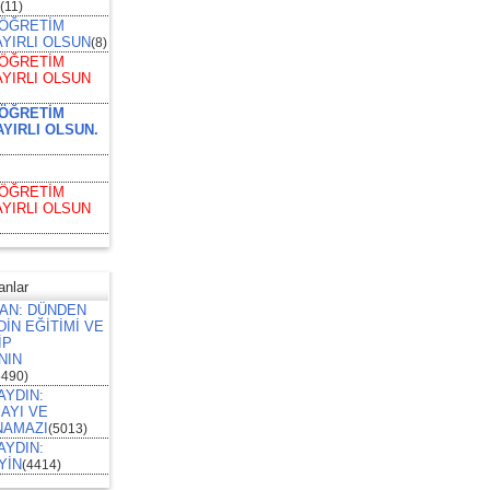
(11)
1 ÖĞRETİM
AYIRLI OLSUN
(8)
2 ÖĞRETİM
AYIRLI OLSUN
6 ÖĞRETİM
AYIRLI OLSUN.
4 ÖĞRETİM
AYIRLI OLSUN
lar
HAN: DÜNDEN
İN EĞİTİMİ VE
İP
NIN
5490)
 AYDIN:
AYI VE
NAMAZI
(5013)
 AYDIN:
YİN
(4414)