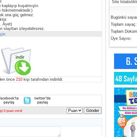
r.
Site İstatistikl
 kaplayıp kuşatmıştır.
e hükmetmektedir.)
mek ona güç gelmez.
Bugünkü saya
ktür.
. Âyet)
Toplam sayaç:
ri slayttan izleyebilirsiniz.
Toplam Doküm
çin
Üye Sayısı:
den önce
210
kişi tarafından indirildi.
şi 0 puan verdi