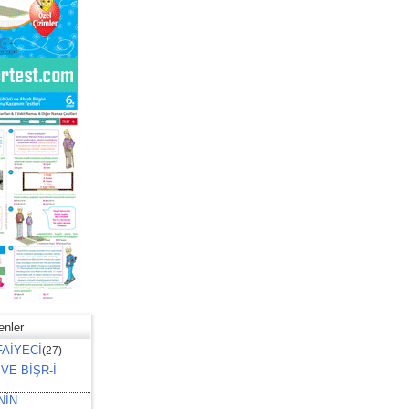
nler
FAİYECİ
(27)
VE BİŞR-İ
NİN