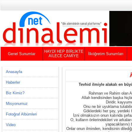
HAYDİ HEP BİRLİKTE
Genel Sunumlar
İlköğretim Sunumları
AİLECE CAMİYE
Anasayfa
Haberler
Tevhid ilmiyle alakalı en büy
Biz Kimiz?
Rahman ve Rahim olan All
Allah kendisinden başka hiçbi
Diridir, kayyum
Misyonumuz
Onu ne bir uyuklama tutabilir
Göklerdeki her şey, yerdeki 
Fotoğraf Albümleri
İzni olmaksızın onun katında şefa
O, kulların önlerindekileri ve arkaları
yapacaklarını) bi
Video
Onlar onun ilminden, kendisinin diledi