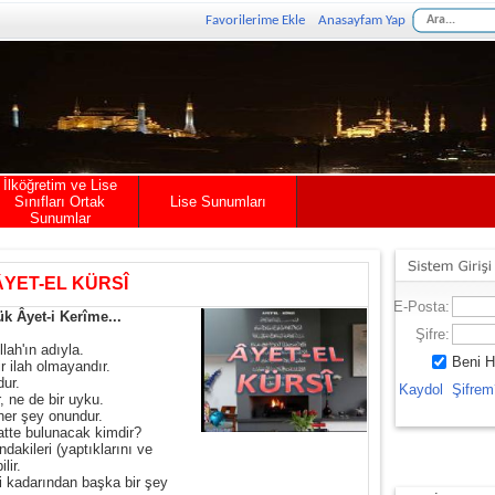
Favorilerime Ekle
Anasayfam Yap
İlköğretim ve Lise
Sınıfları Ortak
Lise Sunumları
Sunumlar
ÂYET-EL KÜRSÎ
E-Posta:
ük Âyet-i Kerîme...
Şifre:
ah'ın adıyla.
Beni H
r ilah olmayandır.
dur.
Kaydol
Şifrem
, ne de bir uyku.
her şey onundur.
atte bulunacak kimdir?
ndakileri (yaptıklarını ve
lir.
ği kadarından başka bir şey